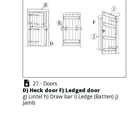
27 - Doors
D)
Heck door
F)
Ledged door
g)
Lintel
h)
Draw bar
i)
Ledge
(
Batten
) j)
Jamb