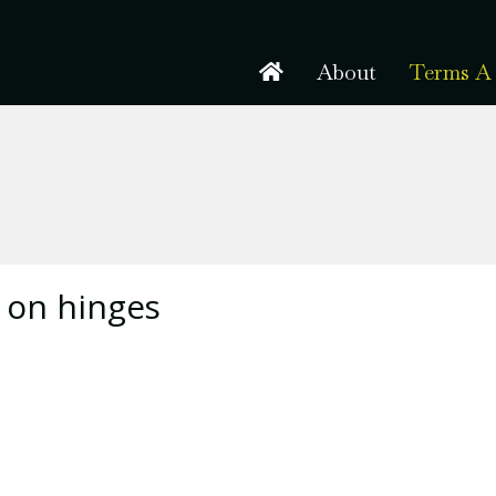
About
Terms A 
 on hinges