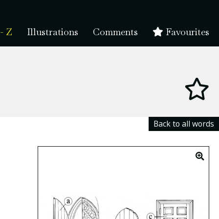
- Z
Illustrations
Comments
Favourites
Back to all words