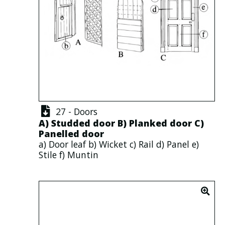
27 - Doors
A)
Studded door
B)
Planked door
C)
Panelled door
a)
Door leaf
b)
Wicket
c)
Rail
d)
Panel
e)
Stile
f)
Muntin